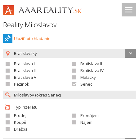
Reality Miloslavov
Uložiť toto hladanie
Bratislavský
Bratislava I
Bratislava II
Bratislava III
Bratislava IV
Bratislava V
Malacky
Pezinok
Senec
Typ inzerátu
Prodej
Pronájem
Koupě
Nájem
Dražba