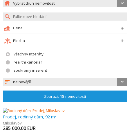
Vybrat druh nemovitosti
Cena
Plocha
všechny inzeráty
realitní kancelář
soukromý inzerent
nejnovější
Zobrazit
15
nemovitostí
Prodej, rodinný dům, 92 m
2
Miloslavov
285 000,00
EUR