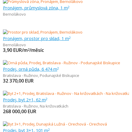
Pronájem, průmyslová zóna, 1 m
2
Bernolákovo
Pronájem, prostor pro sklad, 1 m
2
Bernolákovo
3,90
EUR/m
/měsíc
2
Prodej, orná půda, 6 474 m
2
Bratislava - Ružinov
,
Podunajské Biskupice
32 370,00
EUR
Prodej, byt 2+1, 62 m
2
Bratislava - Ružinov
,
Na križovatkách
268 000,00
EUR
Prodej, byt 3+1, 101 m
2