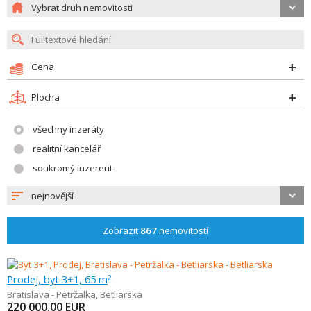
Vybrat druh nemovitosti
Cena
Plocha
všechny inzeráty
realitní kancelář
soukromý inzerent
nejnovější
Zobrazit
867
nemovitostí
Prodej, byt 3+1, 65 m
2
Bratislava - Petržalka
,
Betliarska
220 000,00
EUR