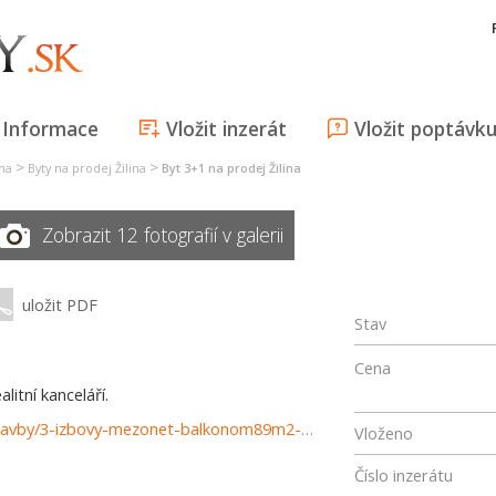
Informace
Vložit inzerát
Vložit poptávk
>
>
ina
Byty na prodej Žilina
Byt 3+1 na prodej Žilina
Zobrazit 12 fotografií v galerii
uložit PDF
Stav
Cena
itní kanceláří.
https://www.reality-zilina.com/predaj-bytov-byty-novostavby/3-izbovy-mezonet-balkonom89m2-Zilina--Vlcince-37329/?utm_source=areality&utm_medium=xml&utm_term=37329&utm_content=byt&utm_campaign=portaly
Vloženo
Číslo inzerátu