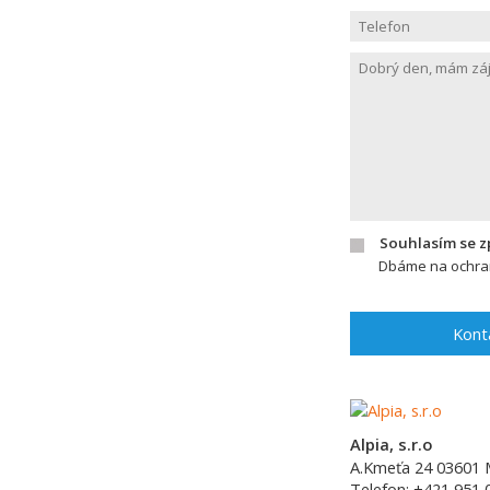
Souhlasím se 
Dbáme na ochran
Kont
Alpia, s.r.o
A.Kmeťa 24
03601
Telefon:
+421 951 