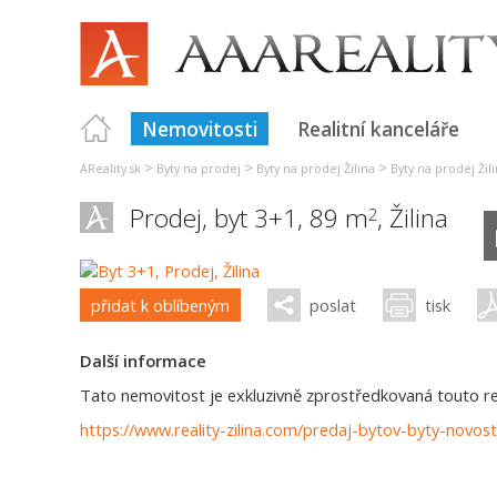
Nemovitosti
Realitní kanceláře
>
>
>
AReality.sk
Byty na prodej
Byty na prodej Žilina
Byty na prodej Žil
Prodej, byt 3+1, 89 m
,
Žilina
2
přidat k oblíbeným
poslat
tisk
Další informace
Tato nemovitost je exkluzivně zprostředkovaná touto real