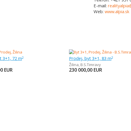
E-mail:
realityalpia
Web:
www.alpia.sk
t 3+1, 72 m
Prodej, byt 3+1, 83 m
2
2
Žilina
,
B.S.Timravy
00
EUR
230 000,00
EUR