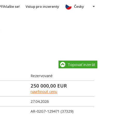
Přihlašte se!
Vstup pro inzerenty
Česky
u
Topovať inzerát
Rezervované
250 000,00
EUR
navrhnout cenu
27.04.2026
AR-02G7-129471 (37329)