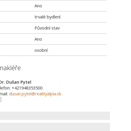
Ano
trvalé bydlení
Původní stav
Ano
osobní
makléře
Dr. Dušan Pytel
lefon: +421948353500
mail:
dusan.pytel@realityalpia.sk