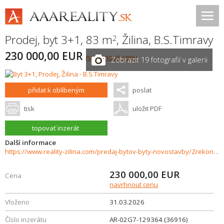
Prodej, byt 3+1, 83 m
,
Žilina
,
B.S.Timravy
2
230 000,00 EUR
navrhnout cenu
Zobrazit 19 fotografií v galerii
přidat k oblíbeným
poslat
tisk
uložit PDF
topovať inzerát
Další informace
https://www.reality-zilina.com/predaj-bytov-byty-novostavby/Zrekonstruovany-3izbovy-byt--83-m2---Zilina--Vlcince--36916/?utm_source=areality&utm_medium=xml&utm_term=36916&utm_content=byt&utm_campaign=portaly
230 000,00
EUR
Cena
navrhnout cenu
Vloženo
31.03.2026
Číslo inzerátu
AR-02G7-129364 (36916)