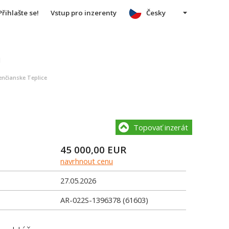
Přihlašte se!
Vstup pro inzerenty
Česky
u
nčianske Teplice
Topovať inzerát
45 000,00
EUR
navrhnout cenu
27.05.2026
AR-022S-1396378 (61603)