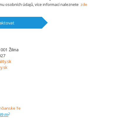
u osobních údajů, více informací naleznete
zde
aktovat
1001
Žilina
027
lity.sk
y.sk
59 m
2