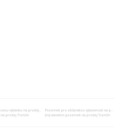
Pozemek pro bytovou výstavbu na prodej Trenčín
Pozemek pro občanskou vybavenost na prodej Trenčín
 na prodej Trenčín
Jiný stavební pozemek na prodej Trenčín