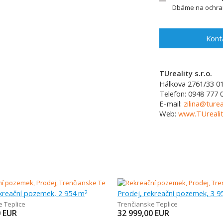
Dbáme na ochran
Kont
TUreality s.r.o.
Hálkova 2761/33
0
Telefon:
0948 777 
E-mail:
zilina@turea
Web:
www.TUrealit
ekreační pozemek, 2 954 m
Prodej, rekreační pozemek, 3 9
2
e Teplice
Trenčianske Teplice
0
EUR
32 999,00
EUR