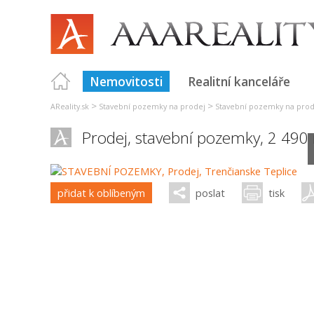
Nemovitosti
Realitní kanceláře
>
>
AReality.sk
Stavební pozemky na prodej
Stavební pozemky na prod
Prodej, stavební pozemky, 2 490
přidat k oblíbeným
poslat
tisk