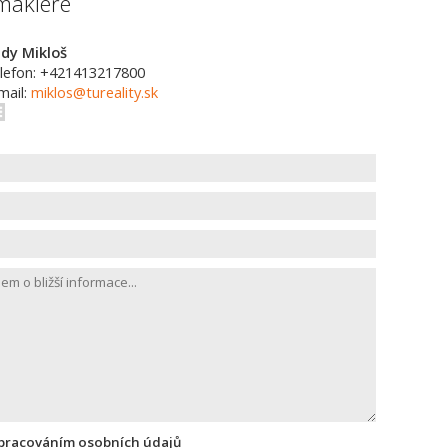
makléře
dy Mikloš
lefon: +421413217800
mail:
miklos@tureality.sk
zpracováním osobních údajů