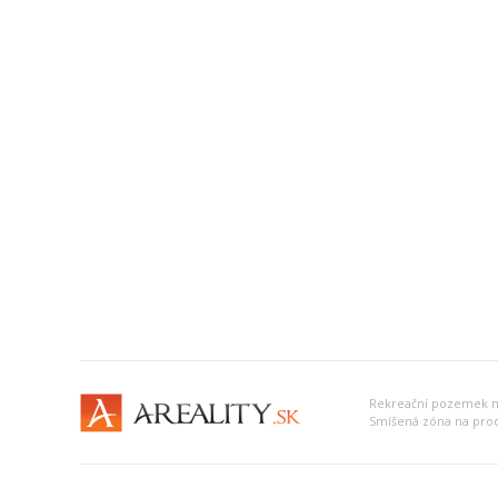
Rekreační pozemek n
Smíšená zóna na prod