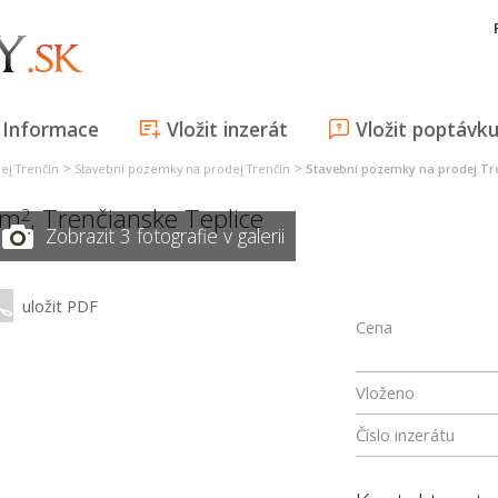
Informace
Vložit inzerát
Vložit poptávk
>
>
ej Trenčín
Stavební pozemky na prodej Trenčín
Stavební pozemky na prodej Tre
 m
,
Trenčianske Teplice
2
Zobrazit 3 fotografie v galerii
uložit PDF
Cena
Vloženo
Číslo inzerátu