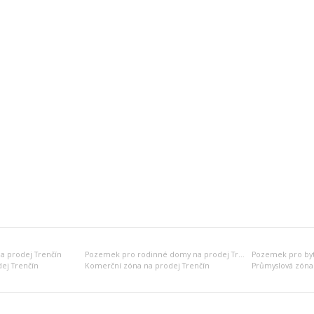
a prodej Trenčín
Pozemek pro rodinné domy na prodej Trenčín
ej Trenčín
Komerční zóna na prodej Trenčín
Průmyslová zóna