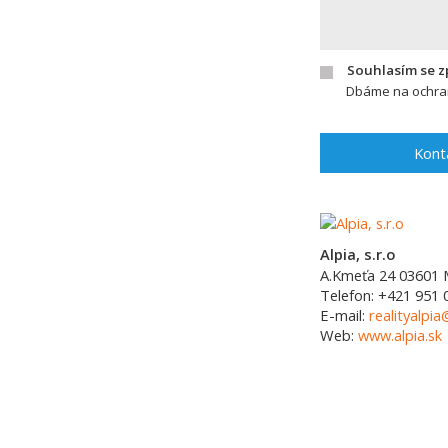
Souhlasím se 
Dbáme na ochran
Kont
Alpia, s.r.o
A.Kmeťa 24
03601
Telefon:
+421 951 
E-mail:
realityalpia
Web:
www.alpia.sk