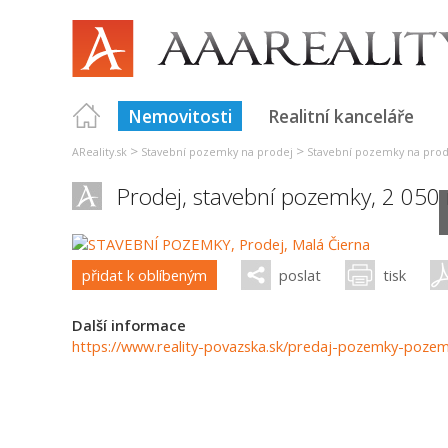
Nemovitosti
Realitní kanceláře
>
>
AReality.sk
Stavební pozemky na prodej
Stavební pozemky na prode
Prodej, stavební pozemky, 2 050
přidat k oblíbeným
poslat
tisk
Další informace