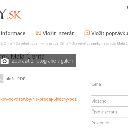
Informace
Vložit inzerát
Vložit poptávk
>
>
j Žilina
Stavební pozemky na prodej Žilina
Stavební pozemky na prodej Malá Č
 m
,
Malá Čierna
2
Zobrazit 2 fotografie v galerii
uložit PDF
Cena
https://www.reality-povazska.sk/predaj-pozemky-pozemkov-novostavby/Na-predaj-Slnecny-pozemok-2050m2-v-tichej-lokalite-obce-Mala-Cierna-za-35-000-eur.-37852/?utm_source=areality&utm_medium=xml&utm_term=37852&utm_content=chalupa&utm_campaign=portaly
Vloženo
Číslo inzerátu
Pozemek