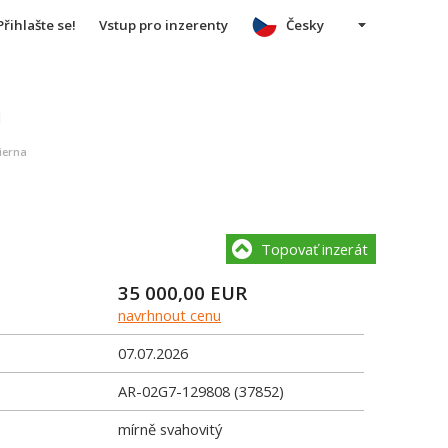
Přihlašte se!
Vstup pro inzerenty
Česky
u
ierna
Topovať inzerát
35 000,00
EUR
navrhnout cenu
07.07.2026
AR-02G7-129808 (37852)
mírně svahovitý