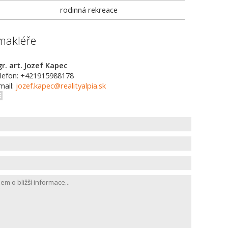
rodinná rekreace
makléře
r. art. Jozef Kapec
lefon: +421915988178
mail:
jozef.kapec@realityalpia.sk