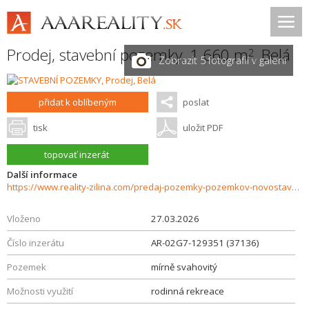
Prodej, stavební pozemky, 1 660 m
,
Belá
2
Zobrazit 5 fotografií v galerii
přidat k oblíbeným
poslat
tisk
uložit PDF
topovať inzerát
Další informace
https://www.reality-zilina.com/predaj-pozemky-pozemkov-novostavby/Rekreacny-pozemok-v-Malej-Fatre-1660-m2--Bela-Branice-37136/?utm_source=areality&utm_medium=xml&utm_term=37136&utm_content=chalupa&utm_campaign=portaly
Vloženo
27.03.2026
Číslo inzerátu
AR-02G7-129351 (37136)
Pozemek
mírně svahovitý
Možnosti využití
rodinná rekreace