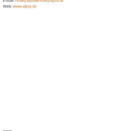
E-mail:
realityalpia@realityalpia.sk
Web:
www.alpia.sk