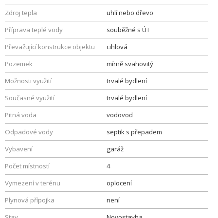
Zdroj tepla
uhlí nebo dřevo
Příprava teplé vody
souběžné s ÚT
Převažující konstrukce objektu
cihlová
Pozemek
mírně svahovitý
Možnosti využití
trvalé bydlení
Současné využití
trvalé bydlení
Pitná voda
vodovod
Odpadové vody
septik s přepadem
Vybavení
garáž
Počet místností
4
Vymezení v terénu
oplocení
Plynová přípojka
není
Stav
Novostavba