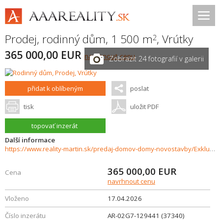
Prodej, rodinný dům, 1 500 m
,
Vrútky
2
365 000,00 EUR
navrhnout cenu
Zobrazit 24 fotografií v galerii
přidat k oblíbeným
poslat
tisk
uložit PDF
topovať inzerát
Další informace
https://www.reality-martin.sk/predaj-domov-domy-novostavby/Exkluzivny-rodinny-dom-na-predaj-Karvasa-a-Blahovca-Vrutky-37340/?utm_source=areality&utm_medium=xml&utm_term=37340&utm_content=dom&utm_campaign=portaly
365 000,00
EUR
Cena
navrhnout cenu
Vloženo
17.04.2026
Číslo inzerátu
AR-02G7-129441 (37340)