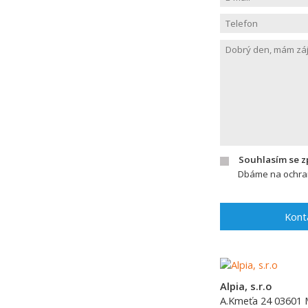
Souhlasím se 
Dbáme na ochran
Kont
Alpia, s.r.o
A.Kmeťa 24
03601