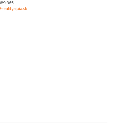
089 965
@realityalpia.sk