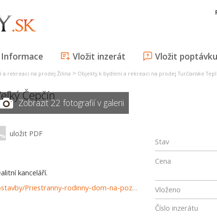
Informace
Vložit inzerát
Vložit poptávk
>
 a rekreaci na prodej Žilina
Objekty k bydlení a rekreaci na prodej Turčianske Tepl
eľký Čepčín
Zobrazit 22 fotografií v galerii
uložit PDF
Stav
Cena
itní kanceláří.
https://www.reality-martin.sk/predaj-domov-domy-novostavby/Priestranny-rodinny-dom-na-pozemku-s-rozlohou-2300m2--Velky-Cepcin-37555/?utm_source=areality&utm_medium=xml&utm_term=37555&utm_content=dom&utm_campaign=portaly
Vloženo
Číslo inzerátu