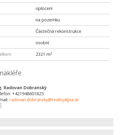
oplocení
na pozemku
Částečná rekonstrukce
osobní
elkem
2321 m
2
makléře
g. Radovan Dobranský
lefon: +421948601825
mail:
radovan.dobransky@realityalpia.sk