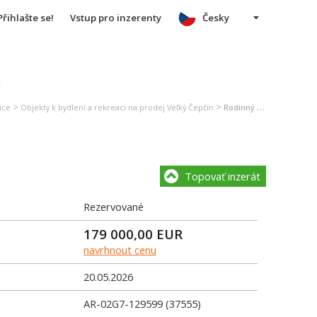
Přihlašte se!
Vstup pro inzerenty
Česky
u
>
>
ice
Objekty k bydlení a rekreaci na prodej Veľký Čepčín
Rodinný dům na prodej Veľký Čepčín
Topovať inzerát
Rezervované
179 000,00
EUR
navrhnout cenu
20.05.2026
AR-02G7-129599 (37555)