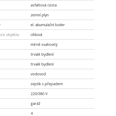
asfaltová cesta
zemní plyn
y
el. akumulační boiler
kce objektu
cihlová
mírně svahovitý
trvalé bydlení
trvalé bydlení
vodovod
septik s přepadem
220/380 V
garáž
4