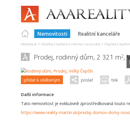
Nemovitosti
Realitní kanceláře
>
>
AReality.sk
Objekty k bydlení a rekreaci na prodej
Objekty k bydlení
Prodej, rodinný dům, 2 321 m
,
V
2
přidat k oblíbeným
poslat
tisk
Další informace
Tato nemovitost je exkluzivně zprostředkovaná touto real