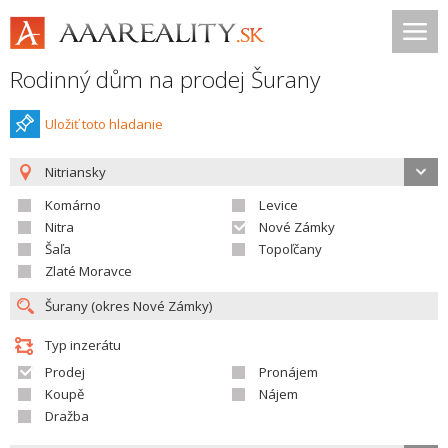
Rodinný dům na prodej Šurany
Uložiť toto hladanie
Nitriansky
Komárno
Levice
Nitra
Nové Zámky
Šaľa
Topoľčany
Zlaté Moravce
Typ inzerátu
Prodej
Pronájem
Koupě
Nájem
Dražba