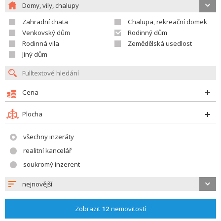
Domy, vily, chalupy
Zahradní chata
Chalupa, rekreační domek
Venkovský dům
Rodinný dům
Rodinná vila
Zemědělská usedlost
Jiný dům
Cena
Plocha
všechny inzeráty
realitní kancelář
soukromý inzerent
nejnovější
Zobrazit
12
nemovitostí