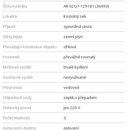
Číslo inzerátu
AR-02G7-129181 (36993)
Lokalita
Kostolný sek
Příjezd
zpevněná cesta
Zdroj tepla
zemní plyn
Převažující konstrukce objektu
cihlová
Pozemek
převážně rovinatý
Možnosti využití
trvalé bydlení
Současné využití
nevyužívané
Pitná voda
vodovod
Odpadové vody
septik s přepadem
Elektrický proud
jen 220 V
Počet místností
3
Vymezení v terénu
oplocení