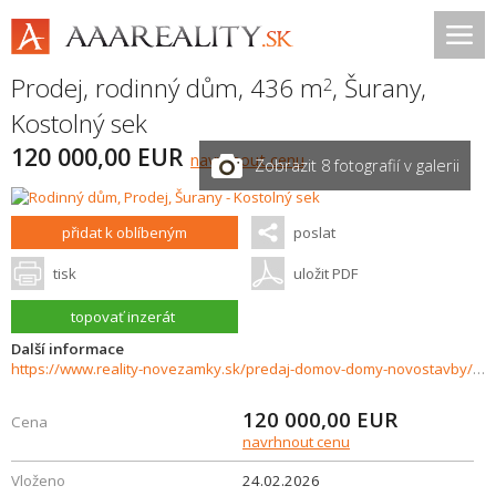
Prodej, rodinný dům, 436 m
,
Šurany
,
2
Kostolný sek
120 000,00 EUR
navrhnout cenu
Zobrazit 8 fotografií v galerii
přidat k oblíbeným
poslat
tisk
uložit PDF
topovať inzerát
Další informace
https://www.reality-novezamky.sk/predaj-domov-domy-novostavby/Rodinny-dom-s-potencialom-v-tichej-casti-Surian---Kostolny-Sek.-36993/?utm_source=areality&utm_medium=xml&utm_term=36993&utm_content=dom&utm_campaign=portaly
120 000,00
EUR
Cena
navrhnout cenu
Vloženo
24.02.2026