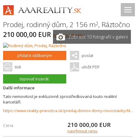
Prodej, rodinný dům, 2 156 m
,
Ráztočno
2
210 000,00 EUR
navrhnout cenu
Zobrazit 10 fotografií v galerii
přidat k oblíbeným
poslat
tisk
uložit PDF
topovať inzerát
Další informace
Tato nemovitost je exkluzivně zprostředkovaná touto realitní
kanceláří.
https://www.reality-prievidza.sk/predaj-domov-domy-novostavby/Na-Predaj-Rodinny-dom-Raztocno--pozemok-2156-m2-37039/?utm_source=areality&utm_medium=xml&utm_term=37039&utm_content=dom&utm_campaign=portaly
210 000,00
EUR
Cena
navrhnout cenu