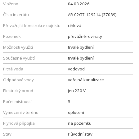
Vloženo
04.03.2026
Číslo inzerátu
AR-02G7-129214 (37039)
Převažující konstrukce objektu
cihlová
Pozemek
převážně rovinatý
Možnosti využití
trvalé bydlení
Současné využití
trvalé bydlení
Pitná voda
vodovod
Odpadové vody
veřejná kanalizace
Elektrický proud
jen 220 V
Počet místností
5
Vymezení v terénu
oplocení
Plynová přípojka
na pozemku
Stav
Původní stav