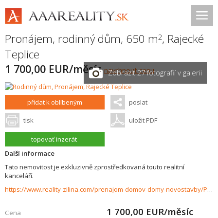
Pronájem, rodinný dům, 650 m
,
Rajecké
2
Teplice
1 700,00 EUR/měsíc
navrhnout cenu
Zobrazit 27 fotografií v galerii
přidat k oblíbeným
poslat
tisk
uložit PDF
topovať inzerát
Další informace
Tato nemovitost je exkluzivně zprostředkovaná touto realitní
kanceláří.
https://www.reality-zilina.com/prenajom-domov-domy-novostavby/Prenajom-luxusneho-rodinneho-domu-v-centre-Rajeckych-Teplic-650-m2-37520/?utm_source=areality&utm_medium=xml&utm_term=37520&utm_content=dom&utm_campaign=portaly
1 700,00
EUR/měsíc
Cena