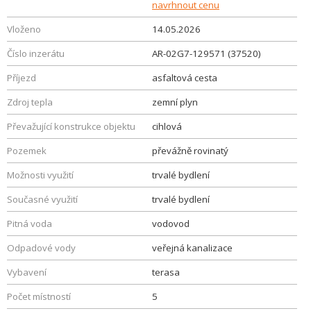
navrhnout cenu
Vloženo
14.05.2026
Číslo inzerátu
AR-02G7-129571 (37520)
Příjezd
asfaltová cesta
Zdroj tepla
zemní plyn
Převažující konstrukce objektu
cihlová
Pozemek
převážně rovinatý
Možnosti využití
trvalé bydlení
Současné využití
trvalé bydlení
Pitná voda
vodovod
Odpadové vody
veřejná kanalizace
Vybavení
terasa
Počet místností
5