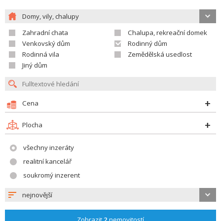
Domy, vily, chalupy
Zahradní chata
Chalupa, rekreační domek
Venkovský dům
Rodinný dům
Rodinná vila
Zemědělská usedlost
Jiný dům
Cena
Plocha
všechny inzeráty
realitní kancelář
soukromý inzerent
nejnovější
Zobrazit
2
nemovitostí