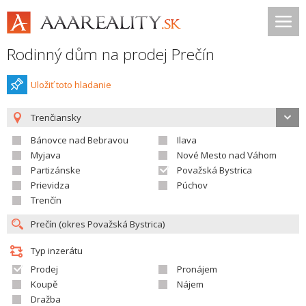
Rodinný dům na prodej Prečín
Uložiť toto hladanie
Trenčiansky
Bánovce nad Bebravou
Ilava
Myjava
Nové Mesto nad Váhom
Partizánske
Považská Bystrica
Prievidza
Púchov
Trenčín
Typ inzerátu
Prodej
Pronájem
Koupě
Nájem
Dražba