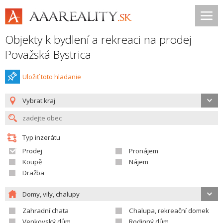
Objekty k bydlení a rekreaci na prodej
Považská Bystrica
Uložiť toto hladanie
Vybrat kraj
Typ inzerátu
Prodej
Pronájem
Koupě
Nájem
Dražba
Domy, vily, chalupy
Zahradní chata
Chalupa, rekreační domek
Venkovský dům
Rodinný dům