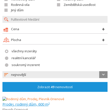
Rodinná vila
Zemědělská usedlost
Jiný dům
Cena
Plocha
všechny inzeráty
realitní kancelář
soukromý inzerent
nejnovější
Zobrazit
49
nemovitostí
Prodej, rodinný dům, 600 m
2
Plevník-Drienové