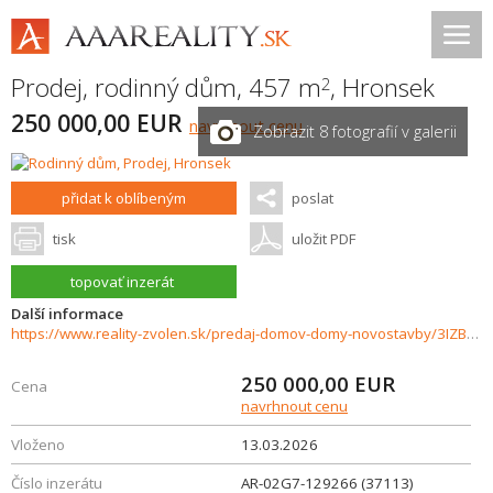
Prodej, rodinný dům, 457 m
,
Hronsek
2
250 000,00 EUR
navrhnout cenu
Zobrazit 8 fotografií v galerii
přidat k oblíbeným
poslat
tisk
uložit PDF
topovať inzerát
Další informace
https://www.reality-zvolen.sk/predaj-domov-domy-novostavby/3IZBOVY-RD-medzi-Zvolenom-a-Banskou-Bystricou-250-000-€-37113/?utm_source=areality&utm_medium=xml&utm_term=37113&utm_content=dom&utm_campaign=portaly
250 000,00
EUR
Cena
navrhnout cenu
Vloženo
13.03.2026
Číslo inzerátu
AR-02G7-129266 (37113)