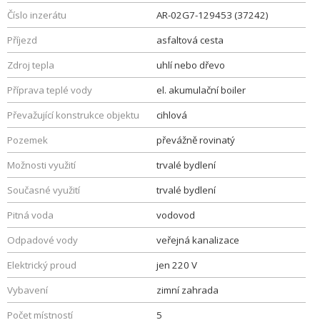
Číslo inzerátu
AR-02G7-129453 (37242)
Příjezd
asfaltová cesta
Zdroj tepla
uhlí nebo dřevo
Příprava teplé vody
el. akumulační boiler
Převažující konstrukce objektu
cihlová
Pozemek
převážně rovinatý
Možnosti využití
trvalé bydlení
Současné využití
trvalé bydlení
Pitná voda
vodovod
Odpadové vody
veřejná kanalizace
Elektrický proud
jen 220 V
Vybavení
zimní zahrada
Počet místností
5