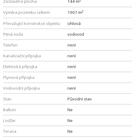
2
Zastavěná plocha
144 m
2
Výměra pozemku celkem
1907 m
Převažující konstrukce objektu
cihlová
Pitná voda
vodovod
Telefon
není
Kanalizační přípojka
není
Elektrická přípojka
není
Plynová přípojka
není
Vodovodní přípojka
není
Stav
Původní stav
Balkon
Ne
Lodžie
Ne
Terasa
Ne