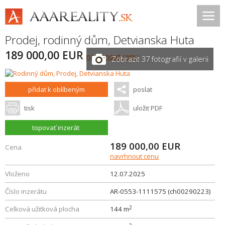
Prodej, rodinný dům,
Detvianska Huta
189 000,00 EUR
navrhnout cenu
Zobrazit 37 fotografií v galerii
přidat k oblíbeným
poslat
tisk
uložit PDF
topovať inzerát
189 000,00
EUR
Cena
navrhnout cenu
Vloženo
12.07.2025
Číslo inzerátu
AR-0553-1111575 (ch00290223)
2
Celková užitková plocha
144 m