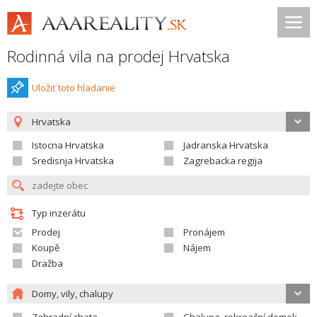
Rodinná vila na prodej Hrvatska
Uložiť toto hladanie
Hrvatska
Istocna Hrvatska
Jadranska Hrvatska
Sredisnja Hrvatska
Zagrebacka regija
Typ inzerátu
Prodej
Pronájem
Koupě
Nájem
Dražba
Domy, vily, chalupy