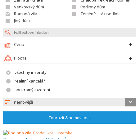
Zahradní chata
Chalupa, rekreační domek
Venkovský dům
Rodinný dům
Rodinná vila
Zemědělská usedlost
Jiný dům
Cena
Plocha
všechny inzeráty
realitní kancelář
soukromý inzerent
nejnovější
Zobrazit
8
nemovitostí
2