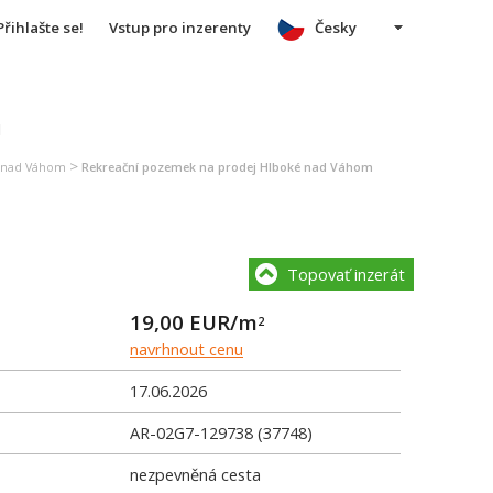
Přihlašte se!
Vstup pro inzerenty
Česky
u
>
é nad Váhom
Rekreační pozemek na prodej Hlboké nad Váhom
Topovať inzerát
19,00
EUR/m
2
navrhnout cenu
17.06.2026
AR-02G7-129738 (37748)
nezpevněná cesta