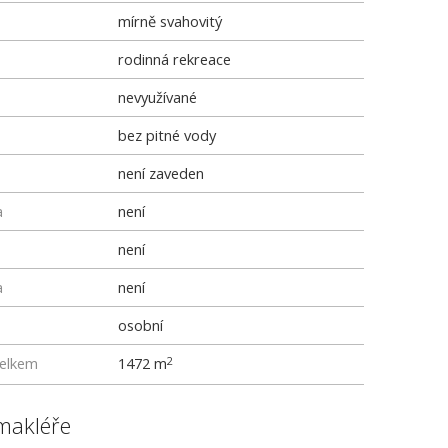
mírně svahovitý
rodinná rekreace
nevyužívané
bez pitné vody
není zaveden
a
není
není
a
není
osobní
elkem
1472 m
2
makléře