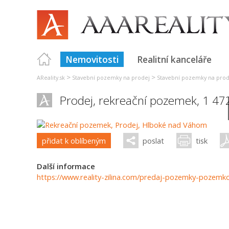
Nemovitosti
Realitní kanceláře
>
>
AReality.sk
Stavební pozemky na prodej
Stavební pozemky na prode
Prodej, rekreační pozemek, 1 4
přidat k oblíbeným
poslat
tisk
Další informace