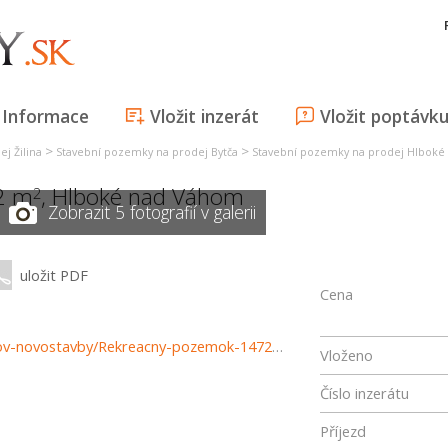
Informace
Vložit inzerát
Vložit poptávk
>
>
j Žilina
Stavební pozemky na prodej Bytča
Stavební pozemky na prodej Hlbok
72 m
,
Hlboké nad Váhom
2
Zobrazit 5 fotografií v galerii
uložit PDF
Cena
https://www.reality-zilina.com/predaj-pozemky-pozemkov-novostavby/Rekreacny-pozemok-1472-m2-Hlboke-nad-Vahom-37748/?utm_source=areality&utm_medium=xml&utm_term=37748&utm_content=chalupa&utm_campaign=portaly
Vloženo
Číslo inzerátu
Příjezd