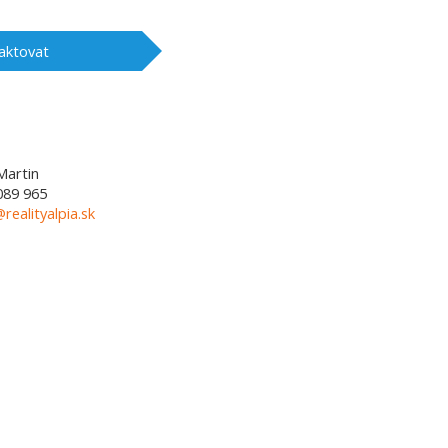
aktovat
Martin
089 965
@realityalpia.sk