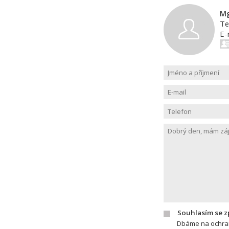
Mg
Te
E-
Souhlasím se 
Dbáme na ochran