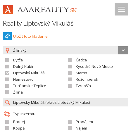
Reality Liptovský Mikuláš
Uložiť toto hladanie
Žilinský
Bytča
Čadca
Dolný Kubín
Kysucké Nové Mesto
Liptovský Mikuláš
Martin
Námestovo
Ružomberok
Turčianske Teplice
Tvrdošín
Žilina
Typ inzerátu
Prodej
Pronájem
Koupě
Nájem