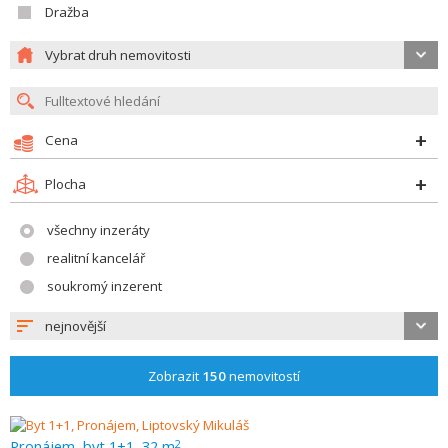
Dražba
Vybrat druh nemovitosti
Cena
Plocha
všechny inzeráty
realitní kancelář
soukromý inzerent
nejnovější
Zobrazit
150
nemovitostí
Pronájem, byt 1+1, 32 m
2