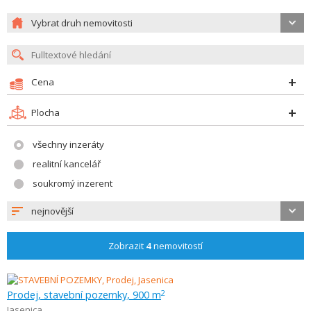
Vybrat druh nemovitosti
Cena
Plocha
všechny inzeráty
realitní kancelář
soukromý inzerent
nejnovější
Zobrazit
4
nemovitostí
Prodej, stavební pozemky, 900 m
2
Jasenica