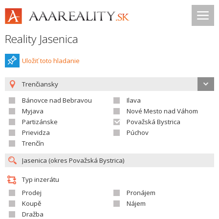
Reality Jasenica
Uložiť toto hladanie
Trenčiansky
Bánovce nad Bebravou
Ilava
Myjava
Nové Mesto nad Váhom
Partizánske
Považská Bystrica
Prievidza
Púchov
Trenčín
Typ inzerátu
Prodej
Pronájem
Koupě
Nájem
Dražba