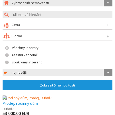
Vybrat druh nemovitosti
Cena
Plocha
všechny inzeráty
realitní kancelář
soukromý inzerent
nejnovější
Zobrazit
5
nemovitostí
Prodej, rodinný dům
Dubník
53 000,00
EUR