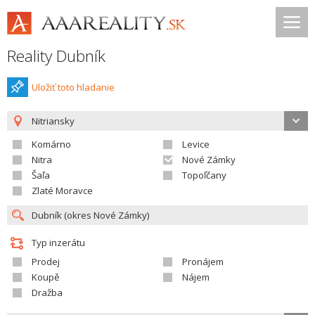
Reality Dubník
Uložiť toto hladanie
Nitriansky
Komárno
Levice
Nitra
Nové Zámky
Šaľa
Topoľčany
Zlaté Moravce
Typ inzerátu
Prodej
Pronájem
Koupě
Nájem
Dražba