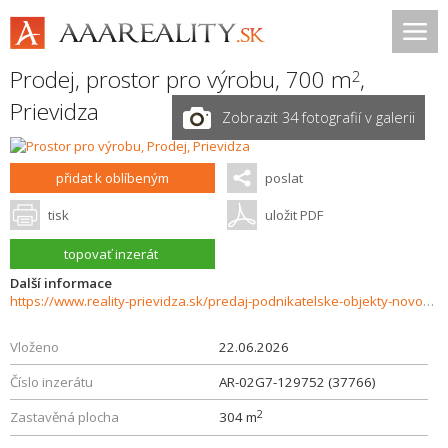
Prodej, prostor pro výrobu, 700 m
,
2
Prievidza
Zobrazit 34 fotografií v galerii
přidat k oblíbeným
poslat
tisk
uložit PDF
topovať inzerát
Další informace
https://www.reality-prievidza.sk/predaj-podnikatelske-objekty-novostavby/PIVOVAR--Predaj--Prenajom-37766/?utm_source=areality&utm_medium=xml&utm_term=37766&utm_content=pozemok&utm_campaign=portaly
Vloženo
22.06.2026
Číslo inzerátu
AR-02G7-129752 (37766)
2
Zastavěná plocha
304 m