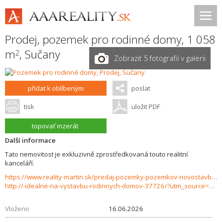
Prodej, pozemek pro rodinné domy, 1 058
m
,
Sučany
2
Zobrazit 5 fotografií v galerii
přidat k oblíbeným
poslat
tisk
uložit PDF
topovať inzerát
Další informace
Tato nemovitost je exkluzivně zprostředkovaná touto realitní
kanceláří.
https://www.reality-martin.sk/predaj-pozemky-pozemkov-novostavby/Stavebne-pozemky-na-predaj---Sucany-
http://-idealne-na-vystavbu-rodinnych-domov-37726/?utm_source=areality&utm_medium=xml&utm_term=37726&utm_content=chalupa&utm_campaign=portaly
Vloženo
16.06.2026