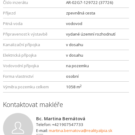
Číslo inzerátu
AR-02G7-129722 (37726)
Příjezd
zpevněná cesta
Pitná voda
vodovod
Připravenost k výstavbě
vydané územní rozhodnutí
Kanalizační přípojka
v dosahu
Elektrická přípojka
v dosahu
Vodovodní přípojka
na pozemku
Forma vlastnictví
osobní
2
Výměra pozemku celkem
1058 m
Kontaktovat makléře
Bc. Martina Bernátová
Telefon: +421907547733
E-mail:
martina.bernatova@realityalpia.sk