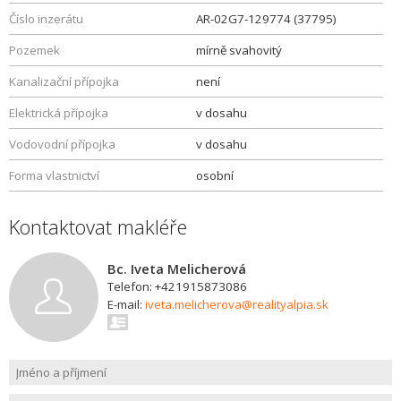
Číslo inzerátu
AR-02G7-129774 (37795)
Pozemek
mírně svahovitý
Kanalizační přípojka
není
Elektrická přípojka
v dosahu
Vodovodní přípojka
v dosahu
Forma vlastnictví
osobní
Kontaktovat makléře
Bc. Iveta Melicherová
Telefon: +421915873086
E-mail:
iveta.melicherova@realityalpia.sk