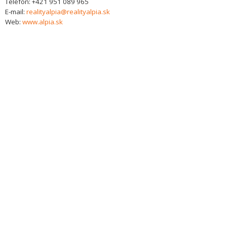
Telefon:
+421 951 089 965
E-mail:
realityalpia@realityalpia.sk
Web:
www.alpia.sk