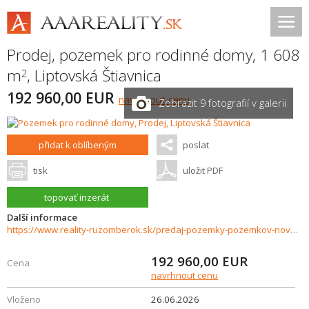
Prodej, pozemek pro rodinné domy, 1 608
m
,
Liptovská Štiavnica
2
192 960,00 EUR
navrhnout cenu
Zobrazit 9 fotografií v galerii
přidat k oblíbeným
poslat
tisk
uložit PDF
topovať inzerát
Další informace
https://www.reality-ruzomberok.sk/predaj-pozemky-pozemkov-novostavby/Liptovska-Stiavnica-Pokoj-sukromie-a-priroda---stavebny-pozemok-1-608-m2-37795/?utm_source=areality&utm_medium=xml&utm_term=37795&utm_content=chalupa&utm_campaign=portaly
192 960,00
EUR
Cena
navrhnout cenu
Vloženo
26.06.2026