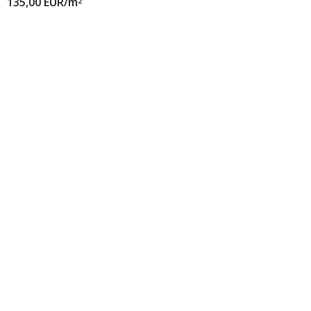
135,00
EUR/m
2