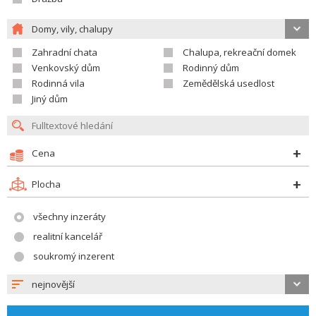
Domy, vily, chalupy
Zahradní chata
Chalupa, rekreační domek
Venkovský dům
Rodinný dům
Rodinná vila
Zemědělská usedlost
Jiný dům
Cena
Plocha
všechny inzeráty
realitní kancelář
soukromý inzerent
nejnovější