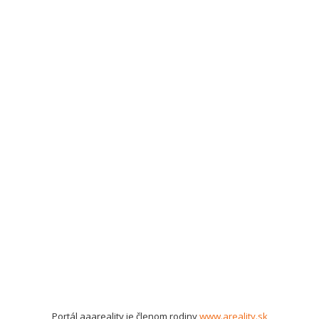
Portál aaareality je členom rodiny
www.areality.sk