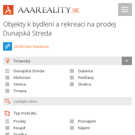
Objekty k bydlení a rekreaci na prodej
Dunajská Streda
Uložiť toto hladanie
Trnavský
Dunajská Streda
Galanta
Hlohovec
Piešťany
Senica
Skalica
Trnava
Typ inzerátu
Prodej
Pronájem
Koupě
Nájem
Dražba