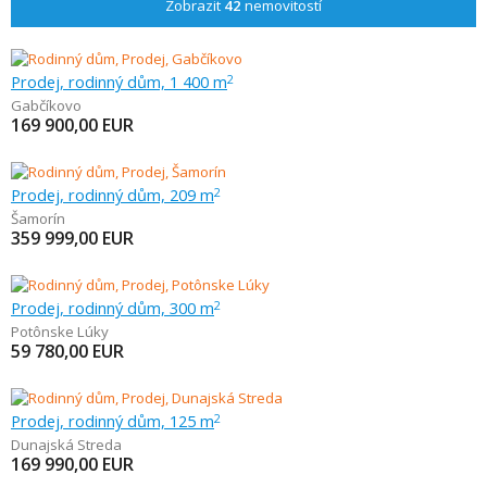
Zobrazit
42
nemovitostí
Prodej, rodinný dům, 1 400 m
2
Gabčíkovo
169 900,00
EUR
Prodej, rodinný dům, 209 m
2
Šamorín
359 999,00
EUR
Prodej, rodinný dům, 300 m
2
Potônske Lúky
59 780,00
EUR
Prodej, rodinný dům, 125 m
2
Dunajská Streda
169 990,00
EUR