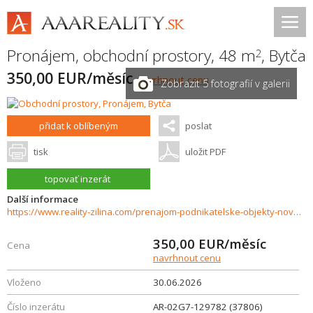
Pronájem, obchodní prostory, 48 m
,
Bytča
2
350,00 EUR/měsíc
navrhnout cenu
Zobrazit 5 fotografií v galerii
přidat k oblíbeným
poslat
tisk
uložit PDF
topovať inzerát
Další informace
https://www.reality-zilina.com/prenajom-podnikatelske-objekty-novostavby/Obchodne-priestory--48m2---Bytca-37806/?utm_source=areality&utm_medium=xml&utm_term=37806&utm_content=pozemok&utm_campaign=portaly
350,00
EUR/měsíc
Cena
navrhnout cenu
Vloženo
30.06.2026
Číslo inzerátu
AR-02G7-129782 (37806)