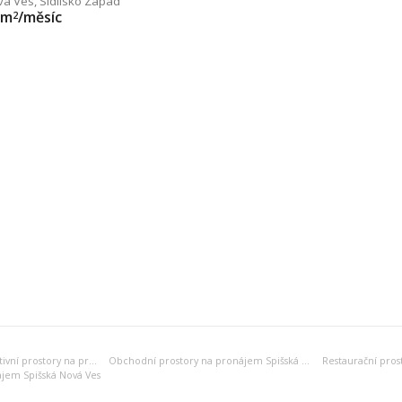
vá Ves
,
Sídlisko Západ
/m
/měsíc
2
Kanceláře, administrativní prostory na pronájem Spišská Nová Ves
Obchodní prostory na pronájem Spišská Nová Ves
ájem Spišská Nová Ves