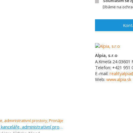
Souhlasím se 
Dbáme na ochran
Kont
Alpia, s.r.o
A.Kmeťa 24
03601
Telefon:
+421 951 
E-mail:
realityalpia
Web:
www.alpia.sk
Pronájem, kanceláře, administrativní prostory, 524 m