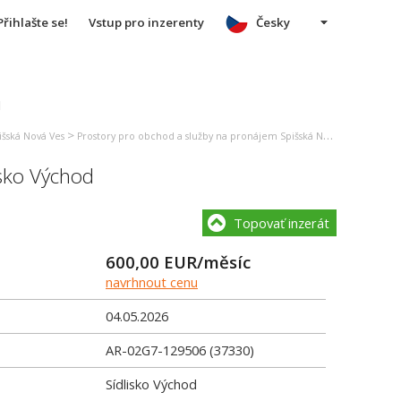
Přihlašte se!
Vstup pro inzerenty
Česky
u
>
>
išská Nová Ves
Prostory pro obchod a služby na pronájem Spišská Nová Ves
Kancel
isko Východ
Topovať inzerát
600,00
EUR/měsíc
navrhnout cenu
04.05.2026
AR-02G7-129506 (37330)
Sídlisko Východ