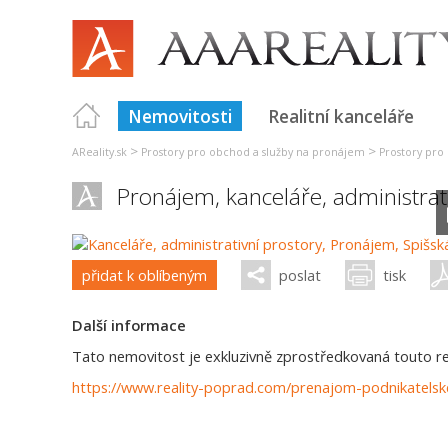
Nemovitosti
Realitní kanceláře
>
>
AReality.sk
Prostory pro obchod a služby na pronájem
Prostory pro
Pronájem, kanceláře, administrat
přidat k oblíbeným
poslat
tisk
Další informace
Tato nemovitost je exkluzivně zprostředkovaná touto real