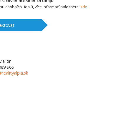
zpracováním osobních údajů
u osobních údajů, více informací naleznete
zde
aktovat
Martin
089 965
@realityalpia.sk