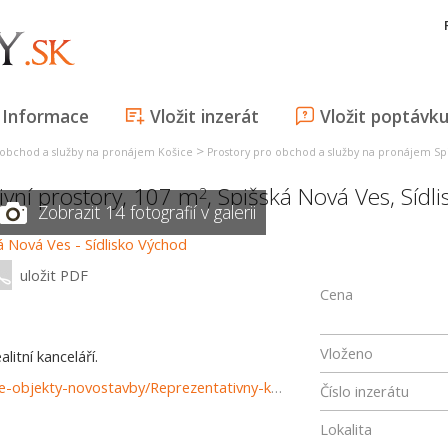
Informace
Vložit inzerát
Vložit poptávk
>
 obchod a služby na pronájem Košice
Prostory pro obchod a služby na pronájem Sp
ivní prostory, 107 m
,
Spišská Nová Ves
,
Sídl
2
Zobrazit 14 fotografií v galerii
uložit PDF
Cena
Vloženo
itní kanceláří.
https://www.reality-poprad.com/prenajom-podnikatelske-objekty-novostavby/Reprezentativny-kancelarsky-priestor-s-parkovanim---idealny-pre-klientsku-prevadzku-37330/?utm_source=areality&utm_medium=xml&utm_term=37330&utm_content=pozemok&utm_campaign=portaly
Číslo inzerátu
Lokalita