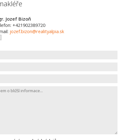
makléře
r. Jozef Bizoň
lefon: +421902389720
mail:
jozef.bizon@realityalpia.sk