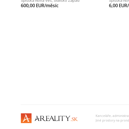
Spišská Nová Ves
,
Sídlisko Západ
Spišská No
600,00
EUR/měsíc
6,00
EUR
Jiné prostory na pron