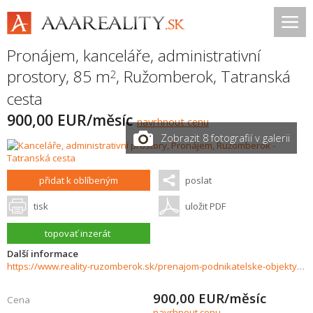
Pronájem, kanceláře, administrativní
prostory, 85 m
,
Ružomberok
,
Tatranská
2
cesta
900,00 EUR/měsíc
navrhnout cenu
Zobrazit 8 fotografií v galerii
přidat k oblíbeným
poslat
tisk
uložit PDF
topovať inzerát
Další informace
https://www.reality-ruzomberok.sk/prenajom-podnikatelske-objekty-novostavby/Obchodny-priestor-na-hlavnom-tahu-na-prenajom-Tatranska-cesta-Ruzomberok-37087/?utm_source=areality&utm_medium=xml&utm_term=37087&utm_content=pozemok&utm_campaign=portaly
900,00
EUR/měsíc
Cena
navrhnout cenu