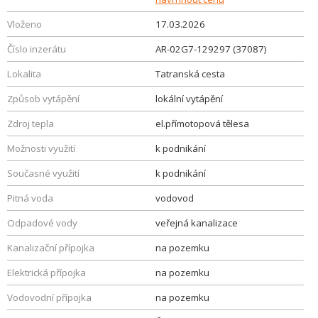
Vloženo
17.03.2026
Číslo inzerátu
AR-02G7-129297 (37087)
Lokalita
Tatranská cesta
Způsob vytápění
lokální vytápění
Zdroj tepla
el.přímotopová tělesa
Možnosti využití
k podnikání
Současné využití
k podnikání
Pitná voda
vodovod
Odpadové vody
veřejná kanalizace
Kanalizační přípojka
na pozemku
Elektrická přípojka
na pozemku
Vodovodní přípojka
na pozemku