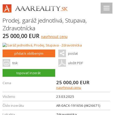
Prodej, garáž jednotlivá,
Stupava
,
Zdravotnícka
25 000,00 EUR
navrhnout cenu
přidat k oblíbeným
poslat
tisk
uložit PDF
topovať inzerát
25 000,00
EUR
Cena
navrhnout cenu
Vloženo
23.03.2025
Číslo inzerátu
AR-0ACX-191656 (AK26671)
Lokalita
Zdravotnícka