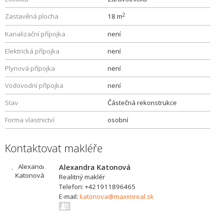
2
Zastavěná plocha
18 m
Kanalizační přípojka
není
Elektrická přípojka
není
Plynová přípojka
není
Vodovodní přípojka
není
Stav
Částečná rekonstrukce
Forma vlastnictví
osobní
Kontaktovat makléře
Alexandra Katonová
Realitný maklér
Telefon: +421911896465
E-mail:
katonova@maximreal.sk