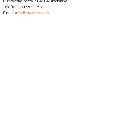
Dúbravská cesta 2
84104
Bratislava
Telefon:
0915831158
E-mail:
info@maximreal.sk