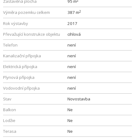
2
Zastavěná plocha
95 m
2
Výměra pozemku celkem
387 m
Rok výstavby
2017
Převažující konstrukce objektu
cihlová
Telefon
není
Kanalizační přípojka
není
Elektrická přípojka
není
Plynová přípojka
není
Vodovodní přípojka
není
Stav
Novostavba
Balkon
Ne
Lodžie
Ne
Terasa
Ne