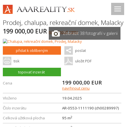
Prodej, chalupa, rekreační domek,
Malacky
199 000,00 EUR
navrhnout cenu
Zobrazit 38 fotografií v galerii
přidat k oblíbeným
poslat
tisk
uložit PDF
topovať inzerát
199 000,00
EUR
Cena
navrhnout cenu
Vloženo
19.04.2025
Číslo inzerátu
AR-0553-1111190 (ch00289997)
2
Celková užitková plocha
95 m