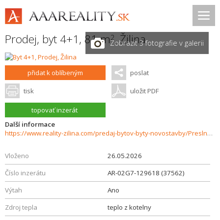
Prodej, byt 4+1, 81 m
,
Žilina
2
Zobrazit 3 fotografie v galerii
přidat k oblíbeným
poslat
tisk
uložit PDF
topovať inzerát
Další informace
https://www.reality-zilina.com/predaj-bytov-byty-novostavby/Preslneny-4izbovy-byt-s-loggiou--81-m2--Zilina--Vlcince-III-37562/?utm_source=areality&utm_medium=xml&utm_term=37562&utm_content=byt&utm_campaign=portaly
Vloženo
26.05.2026
Číslo inzerátu
AR-02G7-129618 (37562)
Výtah
Ano
Zdroj tepla
teplo z kotelny