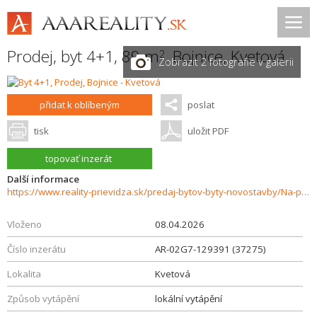
Prodej, byt 4+1, 89 m
,
Bojnice
,
Kvetová
2
Zobrazit 2 fotografie v galerii
přidat k oblíbeným
poslat
tisk
uložit PDF
topovať inzerát
Další informace
https://www.reality-prievidza.sk/predaj-bytov-byty-novostavby/Na-predaj-priestranny-4izbovy-byt-v-Bojniciach-s-vlastnou-zahradou-a-garazou.-37275/?utm_source=areality&utm_medium=xml&utm_term=37275&utm_content=byt&utm_campaign=portaly
Vloženo
08.04.2026
Číslo inzerátu
AR-02G7-129391 (37275)
Lokalita
Kvetová
Způsob vytápění
lokální vytápění