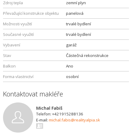
Zdroj tepla
zemní plyn
Převažující konstrukce objektu
panelová
Možnosti využití
trvalé bydlení
Současné využití
trvalé bydlení
Vybavení
garáž
Stav
Částečná rekonstrukce
Balkon
Ano
Forma vlastnictví
osobní
Kontaktovat makléře
Michal Fabiš
Telefon: +421915288136
E-mail:
michal.fabis@realityalpia.sk