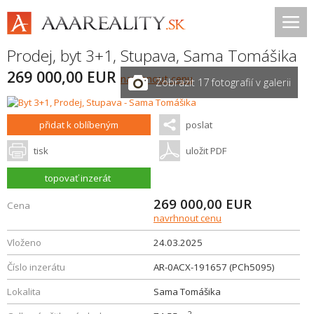
Prodej, byt 3+1,
Stupava
,
Sama Tomášika
269 000,00 EUR
navrhnout cenu
Zobrazit 17 fotografií v galerii
přidat k oblíbeným
poslat
tisk
uložit PDF
topovať inzerát
269 000,00
EUR
Cena
navrhnout cenu
Vloženo
24.03.2025
Číslo inzerátu
AR-0ACX-191657 (PCh5095)
Lokalita
Sama Tomášika
2