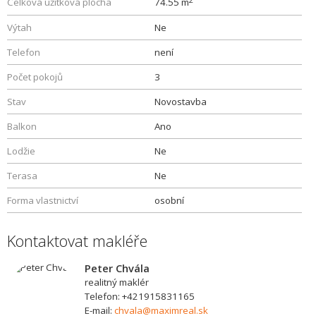
Celková užitková plocha
74.55 m
Výtah
Ne
Telefon
není
Počet pokojů
3
Stav
Novostavba
Balkon
Ano
Lodžie
Ne
Terasa
Ne
Forma vlastnictví
osobní
Kontaktovat makléře
Peter Chvála
realitný maklér
Telefon: +421915831165
E-mail:
chvala@maximreal.sk