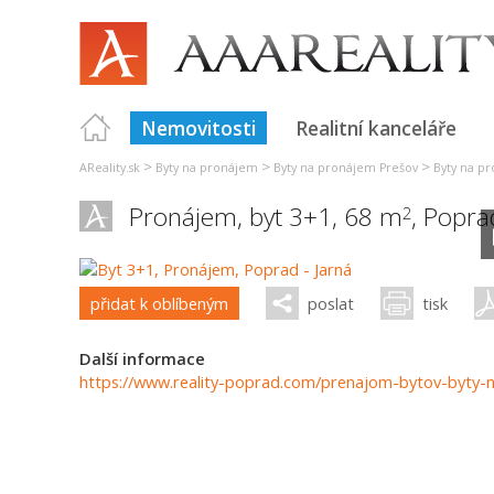
Nemovitosti
Realitní kanceláře
>
>
>
AReality.sk
Byty na pronájem
Byty na pronájem Prešov
Byty na p
Pronájem, byt 3+1, 68 m
,
Popra
2
přidat k oblíbeným
poslat
tisk
Další informace