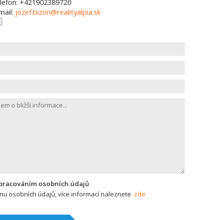
lefon: +421902389720
mail:
jozef.bizon@realityalpia.sk
zpracováním osobních údajů
u osobních údajů, více informací naleznete
zde