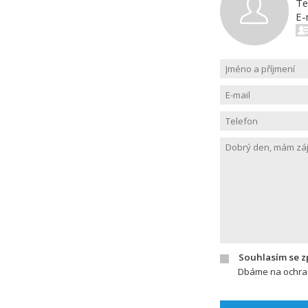
Te
E-
Souhlasím se 
Dbáme na ochran