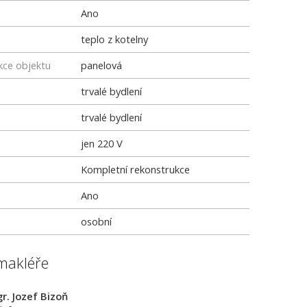
Ano
teplo z kotelny
kce objektu
panelová
trvalé bydlení
trvalé bydlení
jen 220 V
Kompletní rekonstrukce
Ano
osobní
makléře
r. Jozef Bizoň