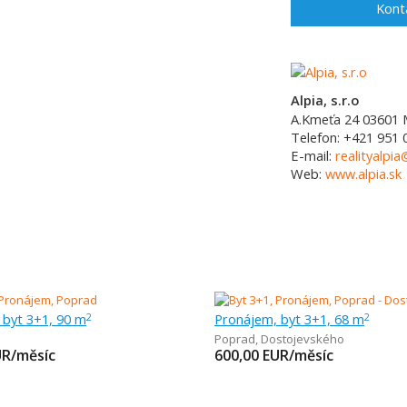
Kont
Alpia, s.r.o
A.Kmeťa 24
03601
Telefon:
+421 951 
E-mail:
realityalpia
Web:
www.alpia.sk
 byt 3+1, 90 m
Pronájem, byt 3+1, 68 m
2
2
Poprad
,
Dostojevského
UR/měsíc
600,00
EUR/měsíc