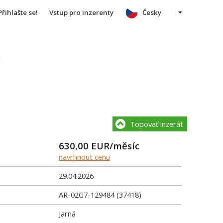
Přihlašte se!
Vstup pro inzerenty
Česky
u
Topovať inzerát
630,00
EUR/měsíc
navrhnout cenu
29.04.2026
AR-02G7-129484 (37418)
Jarná