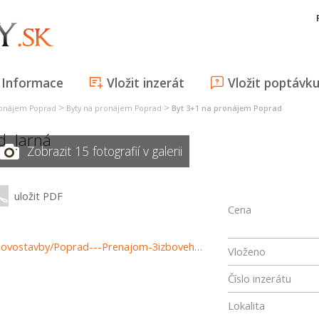
Informace
Vložit inzerát
Vložit poptávk
>
>
ronájem Poprad
Byty na pronájem Poprad
Byt 3+1 na pronájem Poprad
d
,
Jarná
Zobrazit 15 fotografií v galerii
uložit PDF
Cena
https://www.reality-poprad.com/prenajom-bytov-byty-novostavby/Poprad---Prenajom-3izboveho-bytu-Juh-III--ulica-Jarna-630€-vratane-energii-37418/?utm_source=areality&utm_medium=xml&utm_term=37418&utm_content=byt&utm_campaign=portaly
Vloženo
Číslo inzerátu
Lokalita