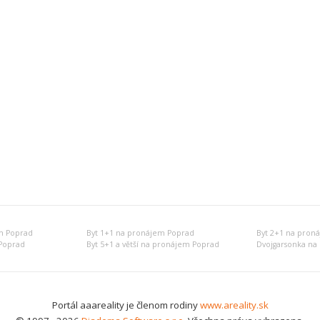
m Poprad
Byt 1+1 na pronájem Poprad
Byt 2+1 na pron
Poprad
Byt 5+1 a větší na pronájem Poprad
Dvojgarsonka na
Portál aaareality je členom rodiny
www.areality.sk