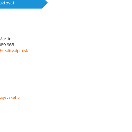
aktovat
Martin
089 965
@realityalpia.sk