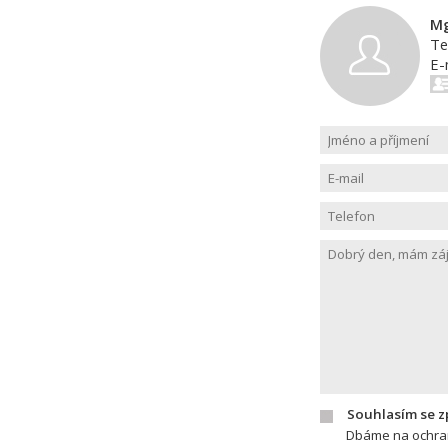
Mg
Te
E-
Souhlasím se 
Dbáme na ochran