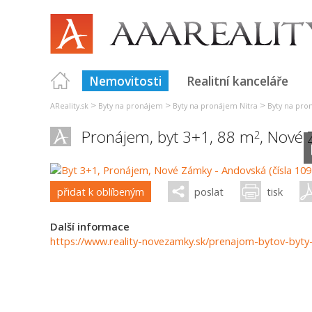
Nemovitosti
Realitní kanceláře
>
>
>
AReality.sk
Byty na pronájem
Byty na pronájem Nitra
Byty na pr
Pronájem, byt 3+1, 88 m
,
Nové 
2
přidat k oblíbeným
poslat
tisk
Další informace