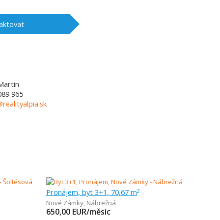
aktovat
Martin
089 965
@realityalpia.sk
Pronájem, byt 3+1, 70,67 m
2
Nové Zámky
,
Nábrežná
650,00
EUR/měsíc