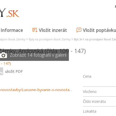
Informace
Vložit inzerát
Vložit poptávk
>
>
onájem Nové Zámky
Byty na pronájem Nové Zámky
Byt 3+1 na pronájem Nové Z
Zámky
,
Andovská (čísla 109 - 147)
Zobrazit 14 fotografií v galerii
uložit PDF
Cena
https://www.reality-novezamky.sk/prenajom-bytov-byty-novostavby/Luxusne-byvanie-v-novostavbe-SOHO-II---Nove-Zamky-36997/?utm_source=areality&utm_medium=xml&utm_term=36997&utm_content=byt&utm_campaign=portaly
Vloženo
Číslo inzerátu
Lokalita