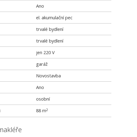
Ano
el. akumulační pec
trvalé bydlení
trvalé bydlení
jen 220 V
garáž
Novostavba
Ano
osobní
i
88 m
2
makléře