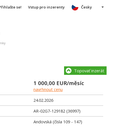
Přihlašte se!
Vstup pro inzerenty
Česky
u
ámky
Topovať inzerát
1 000,00
EUR/měsíc
navrhnout cenu
24.02.2026
AR-02G7-129182 (36997)
Andovská (čísla 109 - 147)