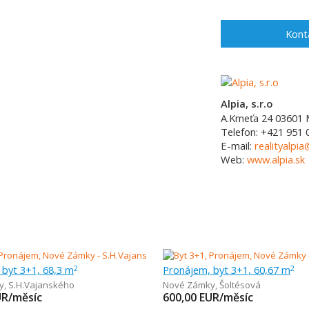
Kont
Alpia, s.r.o
A.Kmeťa 24
03601
Telefon:
+421 951 
E-mail:
realityalpia
Web:
www.alpia.sk
 byt 3+1, 68,3 m
Pronájem, byt 3+1, 60,67 m
2
2
y
,
S.H.Vajanského
Nové Zámky
,
Šoltésová
UR/měsíc
600,00
EUR/měsíc