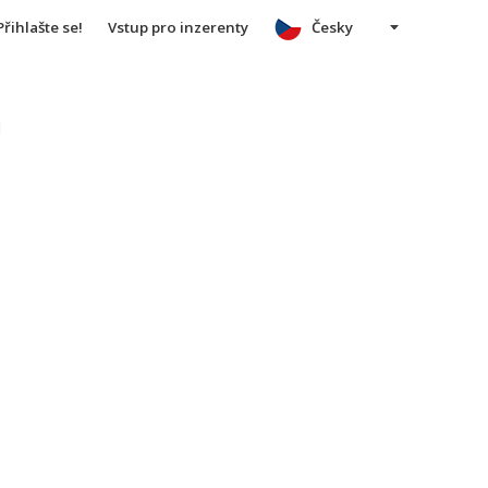
Přihlašte se!
Vstup pro inzerenty
Česky
u