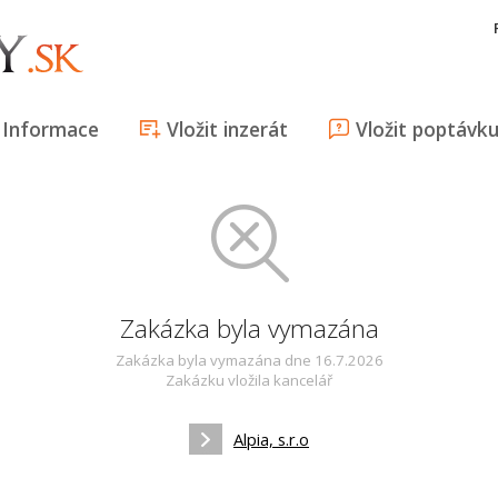
Informace
Vložit inzerát
Vložit poptávk
Zakázka byla vymazána
Zakázka byla vymazána dne 16.7.2026
Zakázku vložila kancelář
Alpia, s.r.o