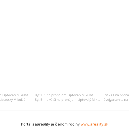
 Liptovský Mikuláš
Byt 1+1 na pronájem Liptovský Mikuláš
Byt 2+1 na proná
iptovský Mikuláš
Byt 5+1 a větší na pronájem Liptovský Mikuláš
Portál aaareality je členom rodiny
www.areality.sk