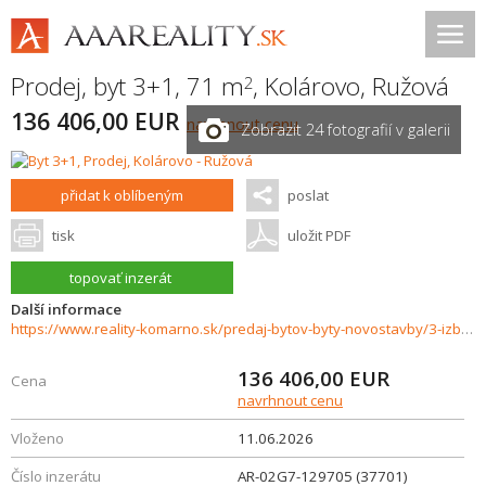
Prodej, byt 3+1, 71 m
,
Kolárovo
,
Ružová
2
136 406,00 EUR
navrhnout cenu
Zobrazit 24 fotografií v galerii
přidat k oblíbeným
poslat
tisk
uložit PDF
topovať inzerát
Další informace
https://www.reality-komarno.sk/predaj-bytov-byty-novostavby/3-izbovy-byt-s-balkonom-v-standarde-a-parkovanim-v-novostavbe-Kolarovo-37701/?utm_source=areality&utm_medium=xml&utm_term=37701&utm_content=byt&utm_campaign=portaly
136 406,00
EUR
Cena
navrhnout cenu
Vloženo
11.06.2026
Číslo inzerátu
AR-02G7-129705 (37701)