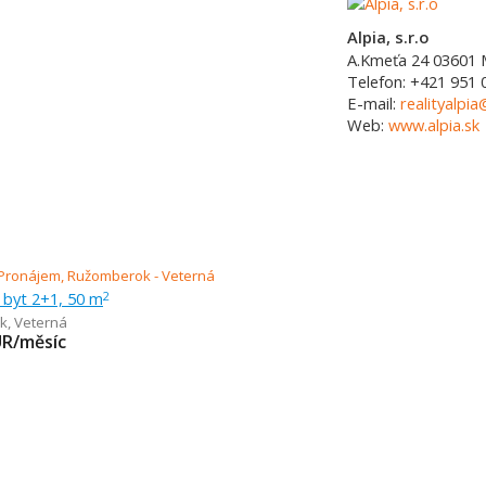
Alpia, s.r.o
A.Kmeťa 24
03601
Telefon:
+421 951 
E-mail:
realityalpia
Web:
www.alpia.sk
 byt 2+1, 50 m
2
k
,
Veterná
UR/měsíc