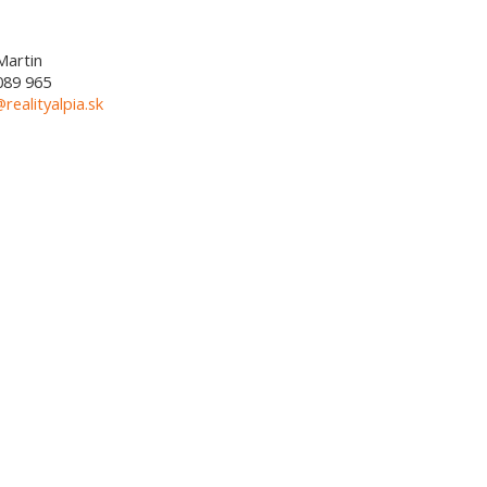
Martin
089 965
@realityalpia.sk