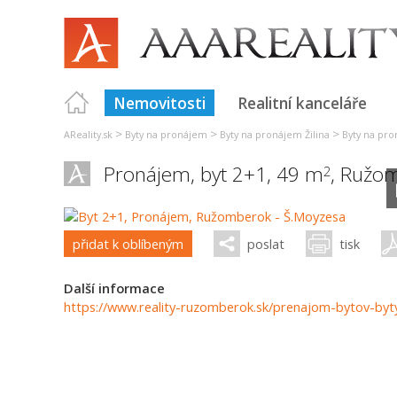
Nemovitosti
Realitní kanceláře
>
>
>
AReality.sk
Byty na pronájem
Byty na pronájem Žilina
Byty na pr
Pronájem, byt 2+1, 49 m
,
Ružom
2
přidat k oblíbeným
poslat
tisk
Další informace