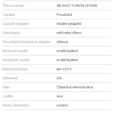
Číslo inzerátu
AR-02G7-129659 (37649)
Lokalita
Považská
Způsob vytápění
lokální vytápění
Zdroj tepla
uhlí nebo dřevo
Převažující konstrukce objektu
cihlová
Možnosti využití
trvalé bydlení
Současné využití
trvalé bydlení
Elektrický proud
jen 220 V
Vybavení
krb
Stav
Částečná rekonstrukce
Lodžie
Ano
Forma vlastnictví
osobní