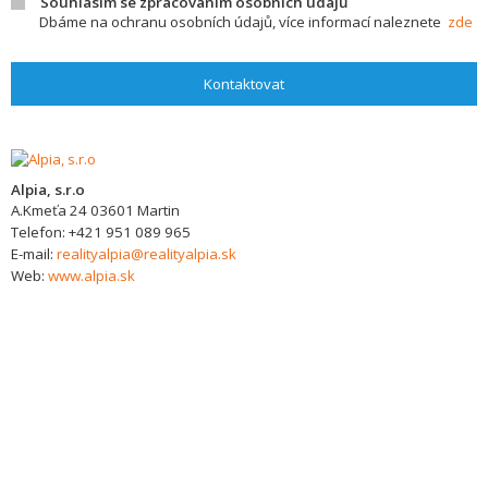
Souhlasím se zpracováním osobních údajů
Dbáme na ochranu osobních údajů, více informací naleznete
zde
Kontaktovat
Alpia, s.r.o
A.Kmeťa 24
03601
Martin
Telefon:
+421 951 089 965
E-mail:
realityalpia@realityalpia.sk
Web:
www.alpia.sk