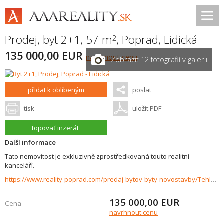
Prodej, byt 2+1, 57 m
,
Poprad
,
Lidická
2
135 000,00 EUR
navrhnout cenu
Zobrazit 12 fotografií v galerii
přidat k oblíbeným
poslat
tisk
uložit PDF
topovať inzerát
Další informace
Tato nemovitost je exkluzivně zprostředkovaná touto realitní
kanceláří.
https://www.reality-poprad.com/predaj-bytov-byty-novostavby/Tehlovy-2izbovy-byt-v-Poprade---vlastne-kurenie-2-pivnice-a-nizke-naklady-37419/?utm_source=areality&utm_medium=xml&utm_term=37419&utm_content=byt&utm_campaign=portaly
135 000,00
EUR
Cena
navrhnout cenu