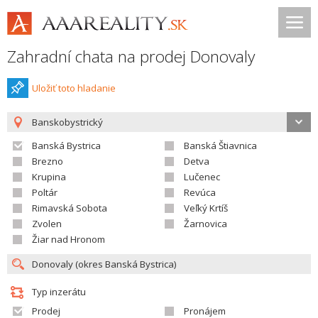
Zahradní chata na prodej Donovaly
Uložiť toto hladanie
Banskobystrický
Banská Bystrica
Banská Štiavnica
Brezno
Detva
Krupina
Lučenec
Poltár
Revúca
Rimavská Sobota
Veľký Krtíš
Zvolen
Žarnovica
Žiar nad Hronom
Typ inzerátu
Prodej
Pronájem