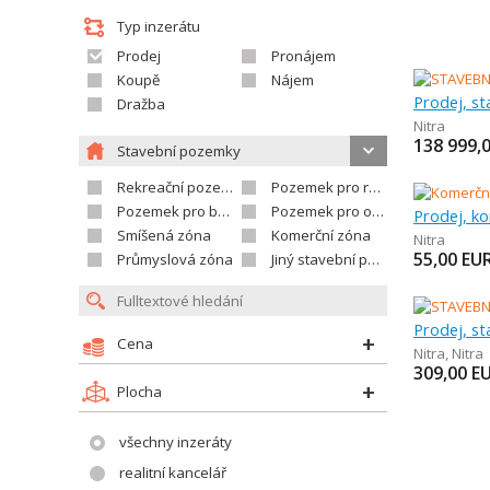
Typ inzerátu
Prodej
Pronájem
Koupě
Nájem
Prodej, s
Dražba
Nitra
138 999,
Stavební pozemky
Rekreační pozemek
Pozemek pro rodinné domy
Pozemek pro bytovou výstavbu
Pozemek pro občanskou vybavenost
Prodej, k
Smíšená zóna
Komerční zóna
Nitra
55,00
EU
Průmyslová zóna
Jiný stavební pozemek
Prodej, s
Cena
Nitra
,
Nitra
309,00
E
Plocha
všechny inzeráty
realitní kancelář