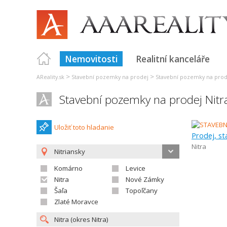
Nemovitosti
Realitní kanceláře
>
>
AReality.sk
Stavební pozemky na prodej
Stavební pozemky na prod
Stavební pozemky na prodej Nitr
Uložiť toto hladanie
Prodej, s
Nitra
Nitriansky
Komárno
Levice
Nitra
Nové Zámky
Šaľa
Topoľčany
Zlaté Moravce