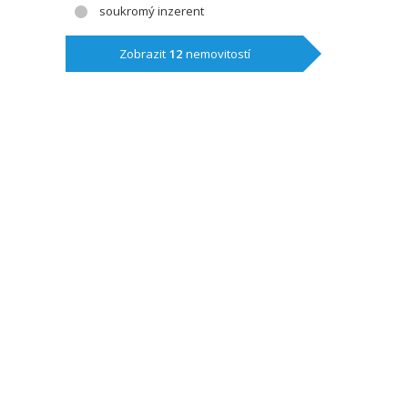
soukromý inzerent
Zobrazit
12
nemovitostí