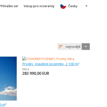
Přihlašte se!
Vstup pro inzerenty
Česky
u
nejnovější
Prodej, stavební pozemky, 2 100 m
2
Nitra
283 990,00
EUR
96 m
2