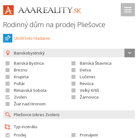
Rodinný dům na prodej Pliešovce
Uložiť toto hladanie
Banskobystrický
Banská Bystrica
Banská Štiavnica
Brezno
Detva
Krupina
Lučenec
Poltár
Revúca
Rimavská Sobota
Veľký Krtíš
Zvolen
Žarnovica
Žiar nad Hronom
Typ inzerátu
Prodej
Pronájem