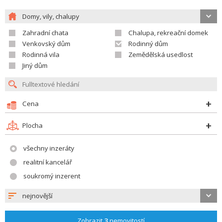
Domy, vily, chalupy
Zahradní chata
Chalupa, rekreační domek
Venkovský dům
Rodinný dům
Rodinná vila
Zemědělská usedlost
Jiný dům
Cena
Plocha
všechny inzeráty
realitní kancelář
soukromý inzerent
nejnovější
Zobrazit
3
nemovitostí