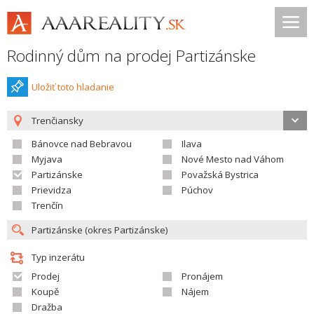
Rodinný dům na prodej Partizánske
Uložiť toto hladanie
Trenčiansky
Bánovce nad Bebravou
Ilava
Myjava
Nové Mesto nad Váhom
Partizánske
Považská Bystrica
Prievidza
Púchov
Trenčín
Typ inzerátu
Prodej
Pronájem
Koupě
Nájem
Dražba