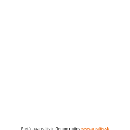
Portál aaareality je členom rodiny
www.areality.sk