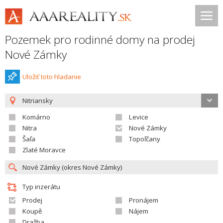
Pozemek pro rodinné domy na prodej
Nové Zámky
Uložiť toto hladanie
Nitriansky
Komárno
Levice
Nitra
Nové Zámky
Šaľa
Topoľčany
Zlaté Moravce
Typ inzerátu
Prodej
Pronájem
Koupě
Nájem
Dražba