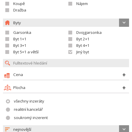
Koupě
Nájem
Dražba
Byty
Garsonka
Dvojgarsonka
Byt 1+1
Byt 2+1
Byt 3+1
Byt 4+1
Byt 5+1 a větší
Jiný byt
Cena
Plocha
všechny inzeráty
realitní kancelář
soukromý inzerent
nejnovější