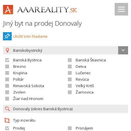
Jiný byt na prodej Donovaly
Uložiť toto hladanie
Banskobystrický
Banská Bystrica
Banská Štiavnica
Brezno
Detva
Krupina
Lučenec
Poltár
Revúca
Rimavská Sobota
Veľký Krtíš
Zvolen
Žarnovica
Žiar nad Hronom
Typ inzerátu
Prodej
Pronájem