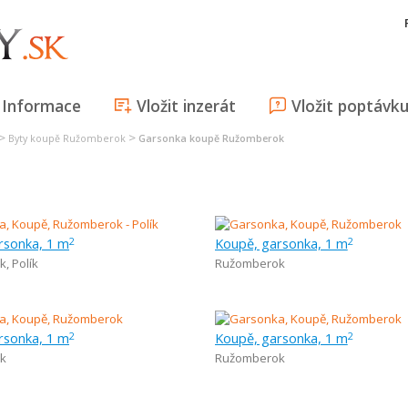
Informace
Vložit inzerát
Vložit poptávk
>
>
Byty koupě Ružomberok
Garsonka koupě Ružomberok
rsonka, 1 m
Koupě, garsonka, 1 m
2
2
k
,
Polík
Ružomberok
rsonka, 1 m
Koupě, garsonka, 1 m
2
2
k
Ružomberok