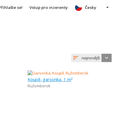
Přihlašte se!
Vstup pro inzerenty
Česky
u
nejnovější
Koupě, garsonka, 1 m
2
Ružomberok