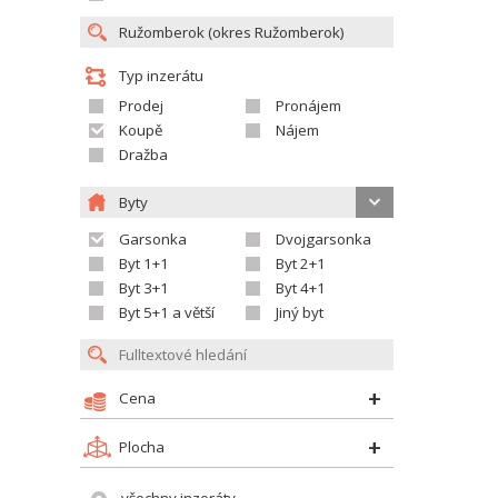
Typ inzerátu
Prodej
Pronájem
Koupě
Nájem
Dražba
Byty
Garsonka
Dvojgarsonka
Byt 1+1
Byt 2+1
Byt 3+1
Byt 4+1
Byt 5+1 a větší
Jiný byt
Cena
Plocha