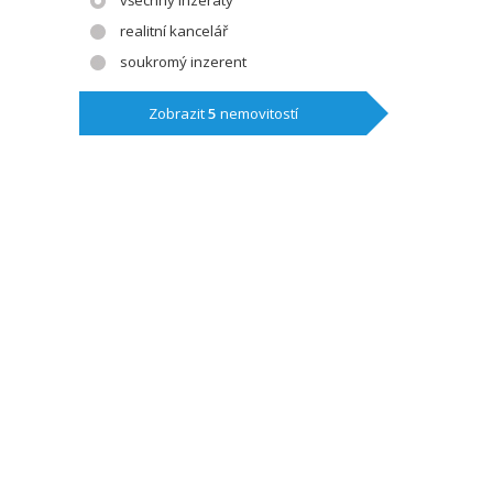
všechny inzeráty
realitní kancelář
soukromý inzerent
Zobrazit
5
nemovitostí