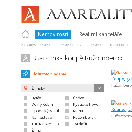
Nemovitosti
Realitní kanceláře
>
>
>
AReality.sk
Byty koupě
Byty koupě Žilina
Byty koupě Ružomberok
Garsonka koupě Ružomberok
Uložiť toto hladanie
Koupě, ga
Ružombero
Žilinský
Bytča
Čadca
Dolný Kubín
Kysucké Nové Mesto
Koupě, ga
Liptovský Mikuláš
Martin
Ružombero
Námestovo
Ružomberok
Turčianske Teplice
Tvrdošín
Žilina