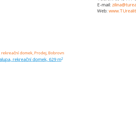
E-mail:
zilina@turea
Web:
www.TUrealit
alupa, rekreační domek, 629 m
2