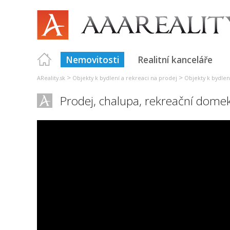
Nemovitosti
Realitní kanceláře
>
>
AReality.sk
Objekty k bydlení a rekreaci na prodej
Objekty k bydlení
Prodej, chalupa, rekreační dome