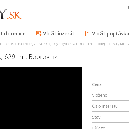
Informace
Vložit inzerát
Vložit poptávk
>
 a rekreaci na prodej Žilina
Objekty k bydlení a rekreaci na prodej Liptovský Mikul
k, 629 m
,
Bobrovník
2
Cena
Vloženo
Číslo inzerátu
Stav
Příjezd