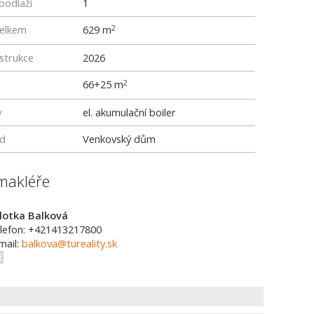
podlaží
1
elkem
629 m
2
strukce
2026
66+25 m
2
y
el. akumulační boiler
rd
Venkovský dům
makléře
lotka Balková
lefon: +421413217800
mail:
balkova@tureality.sk