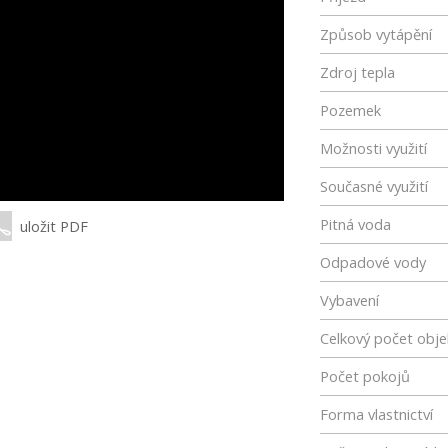
Způsob vytápění
Zdroj tepla
Pozemek
Možnosti využití
Současné využití
Pitná voda
uložit PDF
Odpadové vody
Vybavení
Celkový počet obje
Počet pokojů
Forma vlastnictví