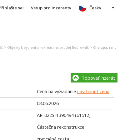
Přihlašte se!
Vstup pro inzerenty
Česky
u
>
>
áš
Objekty k bydlení a rekreaci na prodej Bobrovník
Chalupa, rekreační domek na prodej Bobrovník
Topovať inzerát
Cena na vyžiadanie
navrhnout cenu
03.06.2026
AR-022S-1396494 (61512)
Částečná rekonstrukce
zpevněná cesta