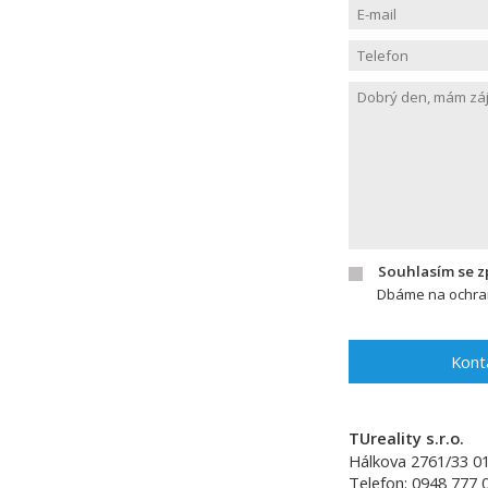
Souhlasím se 
Dbáme na ochran
Kont
TUreality s.r.o.
Hálkova 2761/33
0
Telefon:
0948 777 