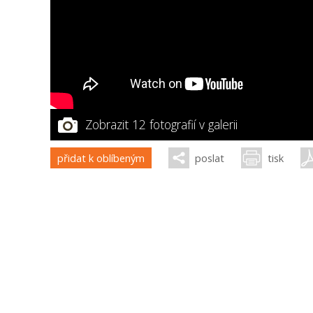
Zobrazit 12 fotografií v galerii
přidat k oblíbeným
poslat
tisk